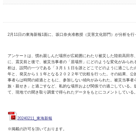
2月11日の東海新報1面に、坂口奈央准教授（災害文化部門）が分析を
アンケートは、慣れ親しんだ場所が広範囲にわたり被災した陸前高田市
に、震災前と後で、被災当事者の「居場所」にどのような変化がみられ
析は、設問の一つである「３月１１日を誰とどこでどのように過ごした
年と、発災から１１年となる２０２２年で比較を行った。その結果、公
事者らは時間の経過とともに、参加しない傾向がみられた。被災当事者
族・親せき」と過ごすなど、私的な場所および関係での過ごしている。
て、現地での聞き取り調査で得られたデータをもとにコメントしている
20240211_東海新報
※掲載の許可を頂いております。