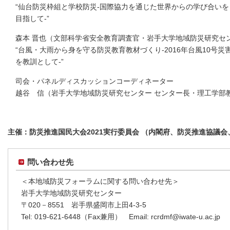
“仙台防災枠組と学校防災-国際協力を通じた世界からの学び合いを
目指して-”
森本 晋也（⽂部科学省安全教育調査官・岩手大学地域防災研究セ
“台風・大雨から身を守る防災教育教材づくり-2016年台風10号災
を教訓として-”
司会・パネルディスカッションコーディネーター
越⾕ 信（岩⼿⼤学地域防災研究センター センター長・理工学部
主催：防災推進国民大会2021実行委員会 （内閣府、防災推進協議
問い合わせ先
＜本地域防災フォーラムに関する問い合わせ先＞
岩手大学地域防災研究センター
〒020－8551 岩手県盛岡市上田4-3-5
Tel: 019-621-6448（Fax兼用） Email: rcrdmf@iwate-u.ac.jp