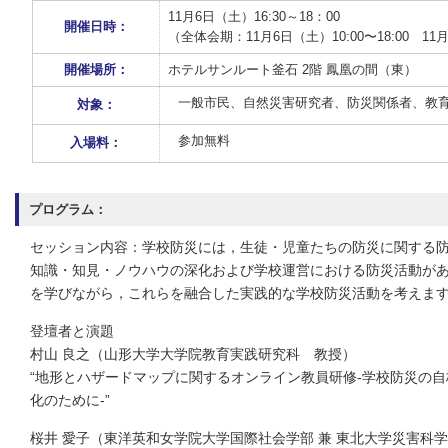
11月6日（土）16:30～18：00
開催日時：
（全体会期：11月6日（土）10:00〜18:00 11月
開催場所：
ホテルサンルート釜石 2階 鳳凰の間（東）
一般市民、自然災害研究者、防災関係者、教
対象：
参加無料
入場料：
プログラム：
セッション内容：学校防災には，⽣徒・児童たちの防災に関する
知識・知⾒・ノウハウの深化および学校運営における防災活動が
を学びながら，これらを融合した実践的な学校防災活動を考えま
登壇者と演題
村⼭ 良之（⼭形⼤学⼤学院教育実践研究科 教授）
“地形とハザードマップに関するオンライン教員研修-学校防災の自
化のために-”
桜井 愛⼦（東洋英和⼥学院⼤学国際社会学部 兼 東北大学災害科学